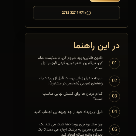
+971 4 327 2782
در این راهنما
قانون طلایی: زود شروع کن، با ملایمت تمام
01
کن. بزرگترین اشتباه رزرو کردن قوی یا اول
است.
نمونه جدول زمانی پوست قبل از رویداد یک
02
راهنمای تقریبی (شخصی در مشاوره):
کدام درمان ها برای کشش نهایی مناسب
03
است؟
04
قبل از رویداد خود از چه چیزهایی اجتناب کنید
چرا مشاوره برای رویدادها کمک می کند یک
05
مشاوره سریع به پزشک اجازه می دهد تا یک
دیدگاه واقع بینانه ایجاد کند