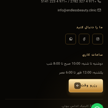
+971 4 223 5141
/
+971 4 327 2782
info@endlessbeauty.clinic
ما را دنبال کنید
ساعات کاری
دوشنبه تا شنبه
:
10:00 صبح تا 8:00 شب
یکشنبه
:
12:00 ظهر تا 6:00 عصر
رزرو وقت
(C) 2026 کلینیک اندلس بیوتی.