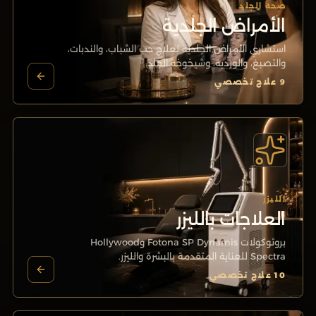
صحة الجلد
الأمراض الجلدية
استشاري الأمراض الجلدية لعلاج حب الشباب، والندبات،
والتصبغ، والوردية، وشيخوخة الجلد.
9
علاج تخصصي
الليزر
العلاجات بالليزر
بروتوكولات Fotona SP Dynamis وHollywood
Spectra للعناية المتقدمة بالبشرة والليزر.
10
علاج تخصصي