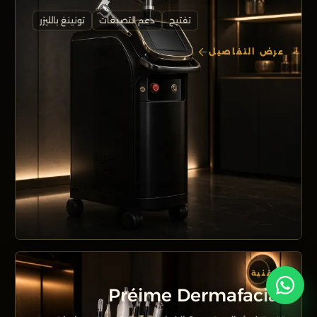
تفتيح
دعم التصبغات
تونينغ بالليزر
عرض التفاصيل
التقنية
Préime Dermafacial