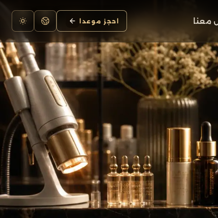
 معنا
احجز موعدا