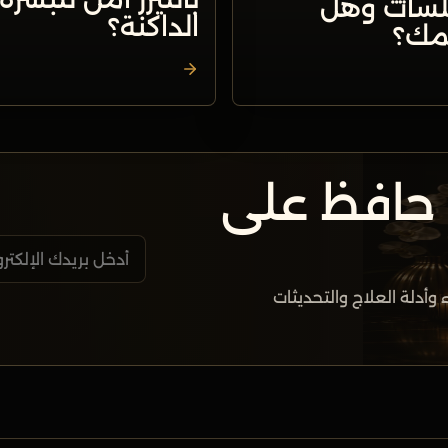
لسات وهل
الداكنة؟
مك؟
 حافظ على
وأدلة العلاج والتحديثات