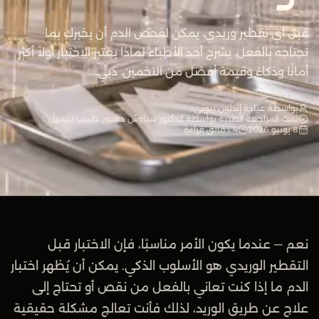
قبل أي تقطير وريدي، يمكن لفحص الدم أن يخبرك بما
تحتاجه بالفعل. يشرح أحد الأطباء لماذا يعتبر الاختبار أولاً أكثر
أمانًا وذكاءً وقيمة أفضل من التخمين. دبي.
بواسطة عيادة إندلس بيوتي
تمت المراجعة الطبية بواسطة الدكتور سیاوش دهبور، طبيب تجميل
8 يونيو 2026
4 دقائق قراءة
نعم — عندما يكون الأمر مناسبًا، فإن الاختبار قبل
التقطير الوريدي هو الأسلوب الذكي. يمكن أن يُظهر اختبار
الدم ما إذا كنت تعاني بالفعل من نقص أو تحتاج إلى
علاج عن طريق الوريد، لذلك فأنت تعالج مشكلة حقيقية