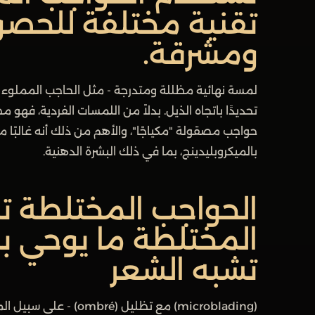
تقنية مختلفة للحص
ومشرقة.
لمسة نهائية مظللة ومتدرجة - مثل الحاجب المملوء بهد
تحديدًا باتجاه الذيل. بدلاً من اللمسات الفردية، فه
حواجب مصقولة "مكياجًا"، والأهم من ذلك أنه غالبًا ما
بالميكروبليدينج، بما في ذلك البشرة الدهنية.
الحواجب المختلطة ت
المختلطة ما يوحي به
تشبه الشعر
(microblading) مع تظل