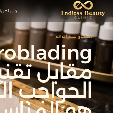
من نحن
ا
المكياج شبه الدائم
roblading
مقابل تقني
الحواجب ال
هو المناس