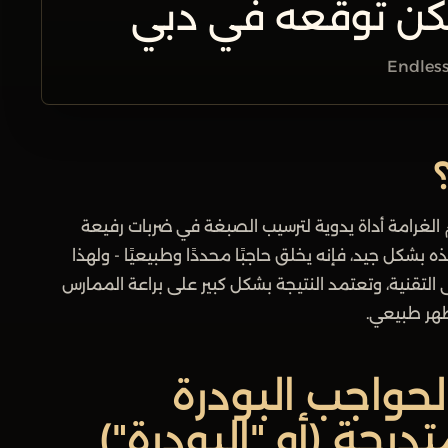
كن توقعه في دبي
Endless
ستخدم الغرامة أداة يدوية لترسيب الصبغة في ضربات رفيعة
ه بشكل جيد، فإنه يخلق حاجبًا محددًا وطبيعيًا - ولهذا
التقنية، وتعتمد النتيجة بشكل كبير على براعة الممارس
ظهر طبيعي.
لحواجب البودرة
رجة (أو "البودرة")