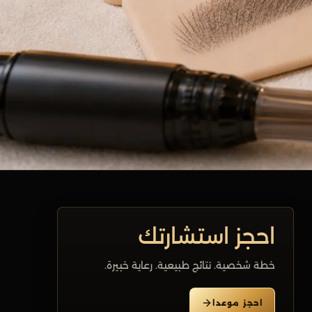
احجز استشارتك
خطة شخصية. نتائج طبيعية. رعاية خبيرة.
احجز موعدا