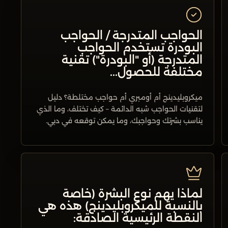
الحواجب المتدرجة / الحواجب
البودرة تستخدم الحواجب
المتدرجة (أو "البودرة") تقنية
مختلفة للحصول...
ميكروبليدينج أم أومبري أم حواجب مختلطة؟ دليل
لتقنيات الحواجب شبه الدائمة – كيف تختلف، وما الذي
يناسب بشرتك وحواجبك، وما يمكن توقعه في دبي.
لماذا يهم نوع البشرة (خاصة
بالنسبة للميكروبليدينج) هذه هي
النقطة الرئيسية الصادقة: