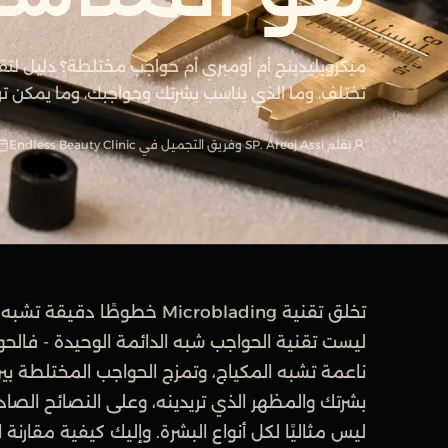
ميكروبليدينج أم أومبري أم حواجب مختلطة؟ دليل لتقن
تختلف، وما الذي يناسب بشرتك وحواجبك، وما يمكن ت
بقلم SP. Areej Assi وفريق التجميل في Endless Beauty Clinic
تخلق تقنية Microblading خ
ليست تقنية الحواجب شبه الدائمة الوحيدة - فالح
ناعمة تشبه المكياج، وتمزج الحواجب المختلطة بي
بشرتك والمظهر الذي تريدينه، وعلى النصائح الصا
ليس مثاليًا لكل أنواع البشرة. وإليك كيفية مقارنة ا